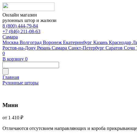
Онлайн магазин
рулонных штор и жалюзи
8 (800) 444-79-84
+7 (846) 211-08-63
Самара
Москва
Волгоград
Воронеж
Екатеринбург
Казань
Краснодар
Л
Ростов-на-Дону
Рязань
Самара
Санкт-Петербург
Саратов
Сочи
0
В корзину
0
Главная
Рулонные шторы
Мини
от 1 410 ₽
Отличаются отсутсвием направляющих и короба прикрывающе