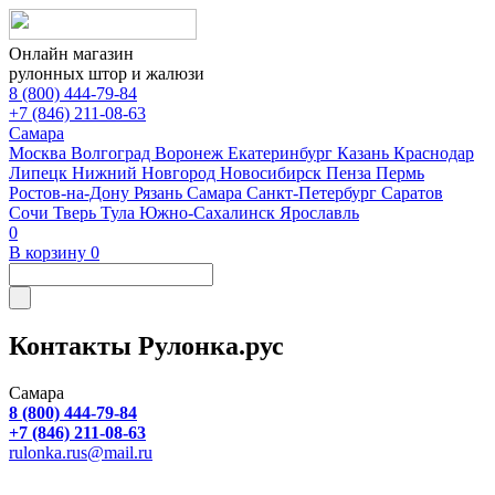
Онлайн магазин
рулонных штор и жалюзи
8 (800) 444-79-84
+7 (846) 211-08-63
Самара
Москва
Волгоград
Воронеж
Екатеринбург
Казань
Краснодар
Липецк
Нижний Новгород
Новосибирск
Пенза
Пермь
Ростов-на-Дону
Рязань
Самара
Санкт-Петербург
Саратов
Сочи
Тверь
Тула
Южно-Сахалинск
Ярославль
0
В корзину
0
Контакты
Рулонка.рус
Самара
8 (800) 444-79-84
+7 (846) 211-08-63
rulonka.rus@mail.ru